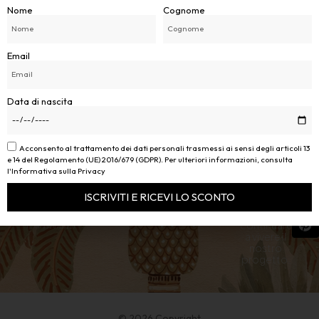
Nome
Cognome
Email
Data di nascita
PALMAREA
Seguici sui
AREA
Acconsento al trattamento dei dati personali trasmessi ai sensi degli articoli 13
IL BRAND
social per
e 14 del Regolamento (UE) 2016/679 (GDPR). Per ulteriori informazioni, consulta
PALMAREA DI DAVIDE
SOCIAL
restare
INFO
l'Informativa sulla Privacy
MELFITANO
About Us
sempre
Condizioni di
aggiornato
VIA G.LEOPARDI 58 B
vendita
ISCRIVITI E RICEVI LO SCONTO
Assistenza
sui nostri
Clienti
39012 MERANO ( BZ )
prodotti e
Alternative:
P.IVA:
03267110215
continuare
a vivere il
nostro
progetto.
© 2026 Copyright