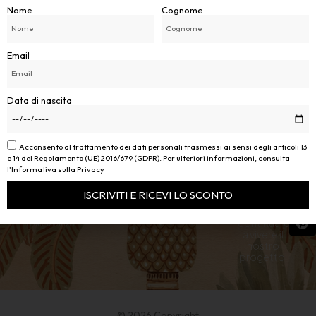
Nome
Cognome
Email
Data di nascita
PALMAREA
Seguici sui
AREA
Acconsento al trattamento dei dati personali trasmessi ai sensi degli articoli 13
IL BRAND
social per
e 14 del Regolamento (UE) 2016/679 (GDPR). Per ulteriori informazioni, consulta
PALMAREA DI DAVIDE
SOCIAL
restare
INFO
l'Informativa sulla Privacy
MELFITANO
About Us
sempre
Condizioni di
aggiornato
VIA G.LEOPARDI 58 B
vendita
ISCRIVITI E RICEVI LO SCONTO
Assistenza
sui nostri
Clienti
39012 MERANO ( BZ )
prodotti e
Alternative:
P.IVA:
03267110215
continuare
a vivere il
nostro
progetto.
© 2026 Copyright