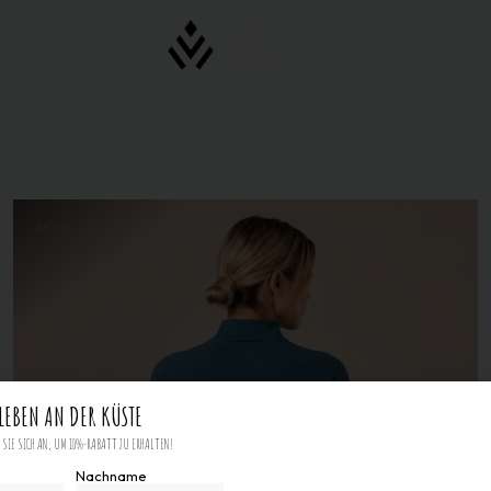
AKTION
LEBEN AN DER KÜSTE
SIE SICH AN, UM 10%-RABATT ZU ERHALTEN!
Nachname