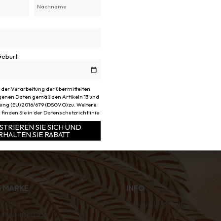
Geburt
 der Verarbeitung der übermittelten
Torquise Breeze
HORIZON LONGSLEEVE
89,00
€
enen Daten gemäß den Artikeln 13 und
ung (EU) 2016/679 (DSGVO) zu. Weitere
finden Sie in der Datenschutzrichtlinie
STRIEREN SIE SICH UND
RHALTEN SIE RABATT
e:
E MARKE
INFO
r uns
Verkaufsbedingungen
denbetreuung